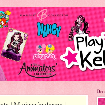
Bie
nta | Muñeca bailarina |