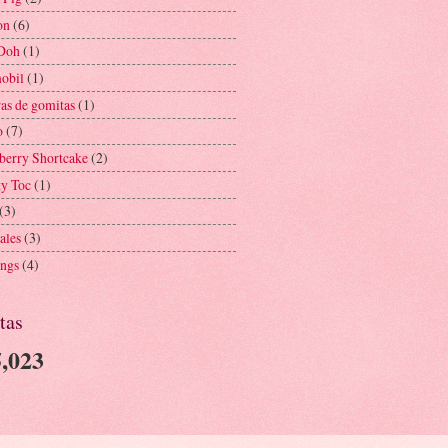
on
(6)
Doh
(1)
obil
(1)
ras de gomitas
(1)
o
(7)
berry Shortcake
(2)
ty Toc
(1)
(3)
ales
(3)
ngs
(4)
tas
,023