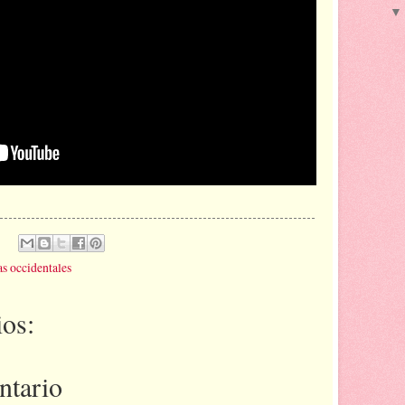
s occidentales
os:
ntario