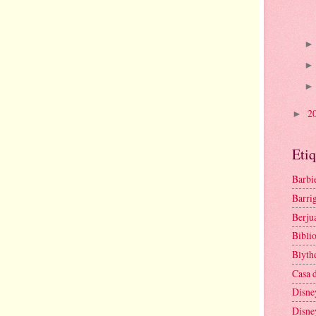
2
►
Etiq
Barbi
Barrig
Berju
Bibli
Blyth
Casa 
Disne
Disne