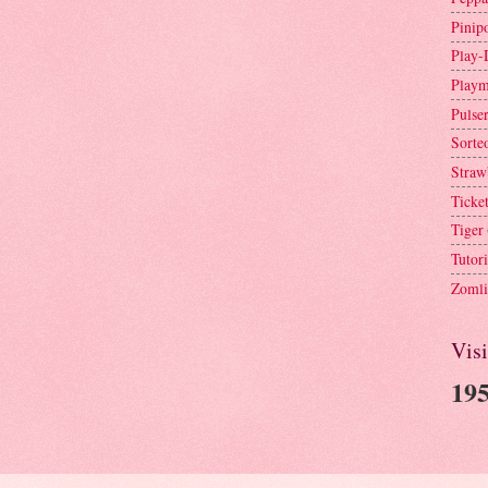
Pinip
Play-
Playm
Pulse
Sorte
Straw
Ticke
Tiger
Tutori
Zomli
Visi
195