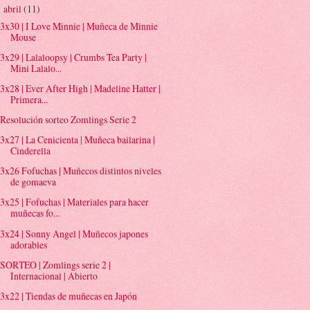
abril
(11)
▼
3x30 | I Love Minnie | Muñeca de Minnie
Mouse
3x29 | Lalaloopsy | Crumbs Tea Party |
Mini Lalalo...
3x28 | Ever After High | Madeline Hatter |
Primera...
Resolución sorteo Zomlings Serie 2
3x27 | La Cenicienta | Muñeca bailarina |
Cinderella
3x26 Fofuchas | Muñecos distintos niveles
de gomaeva
3x25 | Fofuchas | Materiales para hacer
muñecas fo...
3x24 | Sonny Angel | Muñecos japones
adorables
SORTEO | Zomlings serie 2 |
Internacional | Abierto
3x22 | Tiendas de muñecas en Japón