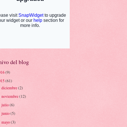
ivo del blog
016
(9)
015
(61)
diciembre
(2)
►
noviembre
(12)
►
julio
(6)
►
junio
(5)
►
mayo
(3)
►