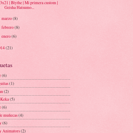
3x21 | Blythe | Mi primera custom |
Geisha Hatsumo...
marzo
(8)
►
febrero
(8)
►
enero
(6)
►
014
(21)
uetas
e
(6)
uitas
(1)
an
(2)
oKeka
(5)
e
(6)
de muñecas
(4)
y
(6)
y Animators
(2)