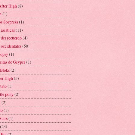
After High
(8)
n
(1)
s Sorpresa
(1)
asiáticas
(11)
 del recuerdo
(4)
 occidentales
(50)
oopsy
(1)
sitas de Geyper
(1)
Bloks
(2)
er High
(5)
tato
(1)
tle pony
(2)
y
(2)
co
(1)
Stars
(1)
(23)
 Pig
(2)