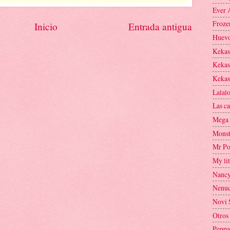
Ever 
Froze
Inicio
Entrada antigua
Huevo
Kekas 
Kekas
Kekas
Lalal
Las ca
Mega 
Monst
Mr Po
My lit
Nanc
Nenu
Novi 
Otros
Peppa