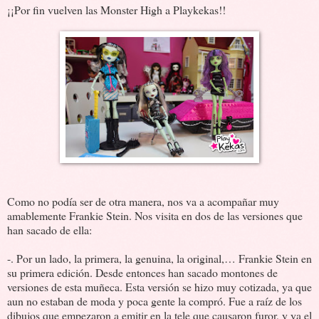
¡¡Por fin vuelven las Monster High a Playkekas!!
Como no podía ser de otra manera, nos va a acompañar muy
amablemente Frankie Stein. Nos visita en dos de las versiones que
han sacado de ella:
-. Por un lado, la primera, la genuina, la original,… Frankie Stein en
su primera edición. Desde entonces han sacado montones de
versiones de esta muñeca. Esta versión se hizo muy cotizada, ya que
aun no estaban de moda y poca gente la compró. Fue a raíz de los
dibujos que empezaron a emitir en la tele que causaron furor, y ya el