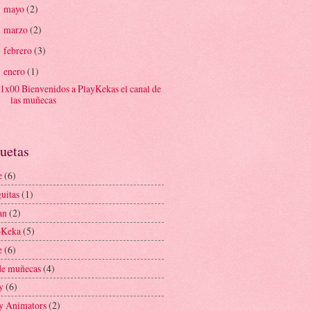
mayo
(2)
►
marzo
(2)
►
febrero
(3)
►
enero
(1)
▼
1x00 Bienvenidos a PlayKekas el canal de
las muñecas
uetas
e
(6)
uitas
(1)
an
(2)
oKeka
(5)
e
(6)
de muñecas
(4)
y
(6)
y Animators
(2)