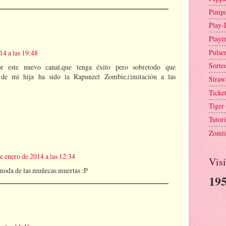
Pinip
Play-
Playm
Pulse
14 a las 19:48
Sorte
or este nuevo canal,que tenga éxito pero sobretodo que
 de mi hija ha sido la Rapunzel Zombie,(imitación a las
Straw
Ticke
Tiger
Tutori
Zomli
e enero de 2014 a las 12:34
Visi
moda de las muñecas muertas :P
195