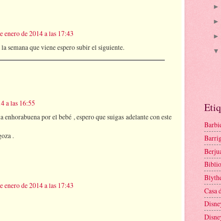
e enero de 2014 a las 17:43
la semana que viene espero subir el siguiente.
4 a las 16:55
Etiq
la enhorabuena por el bebé , espero que suigas adelante con este
Barbi
goza .
Barrig
Berju
Bibli
Blyth
e enero de 2014 a las 17:43
Casa 
Disne
Disne