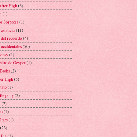
After High
(8)
n
(1)
s Sorpresa
(1)
asiáticas
(11)
 del recuerdo
(4)
 occidentales
(50)
oopsy
(1)
sitas de Geyper
(1)
Bloks
(2)
er High
(5)
tato
(1)
tle pony
(2)
y
(2)
co
(1)
Stars
(1)
(23)
 Pig
(2)