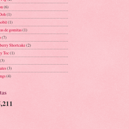
on
(6)
Doh
(1)
obil
(1)
ras de gomitas
(1)
o
(7)
berry Shortcake
(2)
ty Toc
(1)
(3)
ales
(3)
ngs
(4)
tas
,211