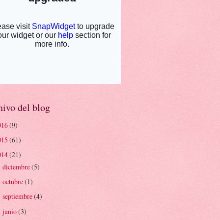
ivo del blog
016
(9)
015
(61)
014
(21)
diciembre
(5)
►
octubre
(1)
►
septiembre
(4)
►
junio
(3)
►