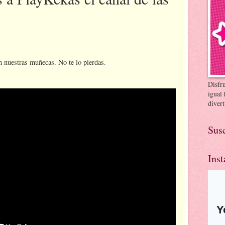
 nuestras muñecas. No te lo pierdas.
Disfr
igual 
divert
Susc
Ins