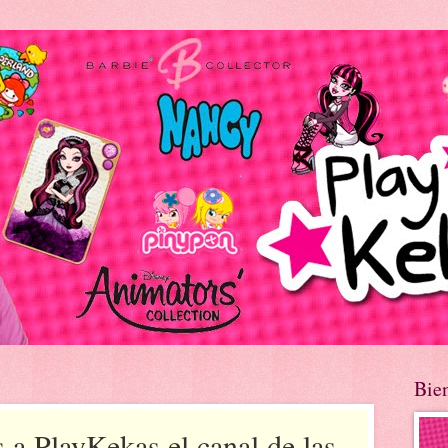
Bie
 a PlayKekas el canal de las