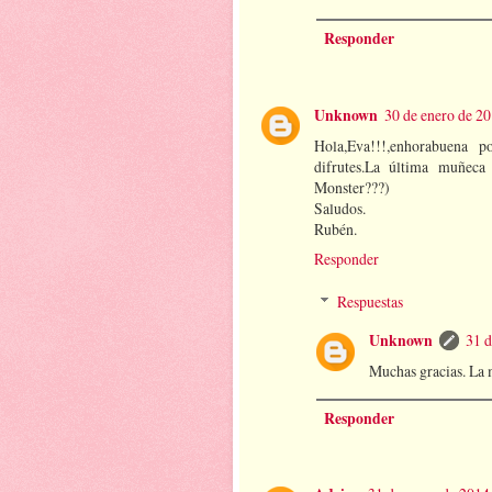
Responder
Unknown
30 de enero de 20
Hola,Eva!!!,enhorabuena p
difrutes.La última muñeca
Monster???)
Saludos.
Rubén.
Responder
Respuestas
Unknown
31 d
Muchas gracias. La 
Responder