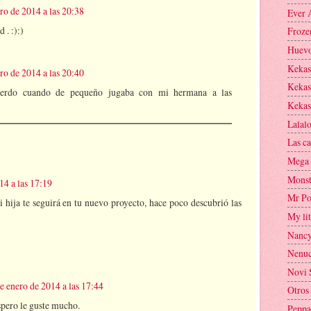
ro de 2014 a las 20:38
Ever 
 . :):)
Froze
Huevo
Kekas 
ro de 2014 a las 20:40
Kekas
erdo cuando de pequeño jugaba con mi hermana a las
Kekas
Lalal
Las ca
Mega 
Monst
14 a las 17:19
Mr Po
 hija te seguirá en tu nuevo proyecto, hace poco descubrió las
My lit
Nanc
Nenu
Novi 
e enero de 2014 a las 17:44
Otros
spero le guste mucho.
Peppa