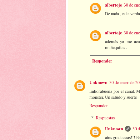
albertoje
30 de ene
De nada , es la verdad
albertoje
30 de ene
además yo me acu
muñequitas .
Responder
Unknown
30 de enero de 20
Enhorabuena por el canal. Mi
monster. Un saludo y suerte
Responder
Respuestas
Unknown
30 d
ains graciaaaas!!! E